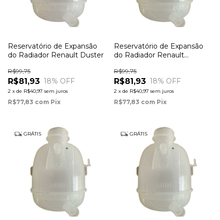
Reservatório de Expansão
Reservatório de Expansão
do Radiador Renault Duster
do Radiador Renault
Sandero
R$99,75
R$99,75
R$81,93
R$81,93
18
% OFF
18
% OFF
2
x
de
R$40,97
sem juros
2
x
de
R$40,97
sem juros
R$77,83
com
Pix
R$77,83
com
Pix
GRÁTIS
GRÁTIS