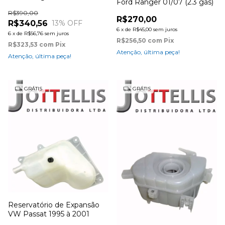
Ford Ranger 01/07 (2.3 gás)
R$390,00
R$270,00
R$340,56
13
% OFF
6
x
de
R$45,00
sem juros
6
x
de
R$56,76
sem juros
R$256,50
com
Pix
R$323,53
com
Pix
Atenção, última peça!
Atenção, última peça!
GRÁTIS
GRÁTIS
Reservatório de Expansão
VW Passat 1995 à 2001