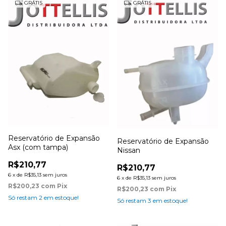
GRÁTIS
GRÁTIS
Reservatório de Expansão
Reservatório de Expansão
Asx (com tampa)
Nissan
R$210,77
R$210,77
6
x
de
R$35,13
sem juros
6
x
de
R$35,13
sem juros
R$200,23
com
Pix
R$200,23
com
Pix
Só restam
2
em estoque!
Só restam
3
em estoque!