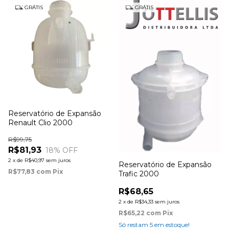
GRÁTIS
GRÁTIS
Reservatório de Expansão
Renault Clio 2000
R$99,75
R$81,93
18
% OFF
2
x
de
R$40,97
sem juros
Reservatório de Expansão
R$77,83
com
Pix
Trafic 2000
R$68,65
2
x
de
R$34,33
sem juros
R$65,22
com
Pix
Só restam
5
em estoque!