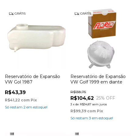
GRÁTIS
GRÁTIS
Reservatório de Expansão
Reservatório de Expansão
VW Gol 1987
VW Golf 1999 em diante
R$43,39
R$138,75
R$104,62
25
% OFF
R$41,22
com
Pix
3
x
de
R$34,87
sem juros
Só restam
2
em estoque!
R$99,39
com
Pix
Só restam
3
em estoque!