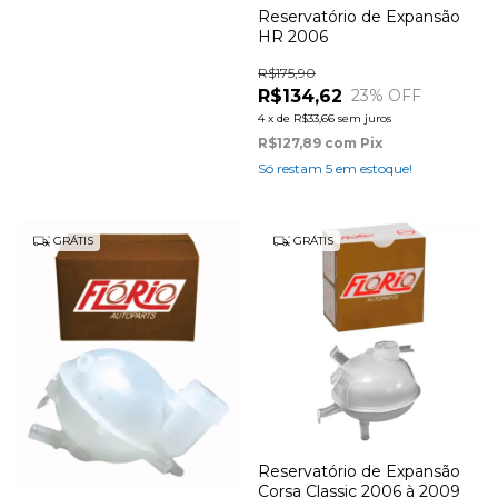
Reservatório de Expansão
HR 2006
R$175,90
R$134,62
23
% OFF
4
x
de
R$33,66
sem juros
R$127,89
com
Pix
Só restam
5
em estoque!
GRÁTIS
GRÁTIS
Reservatório de Expansão
Corsa Classic 2006 à 2009