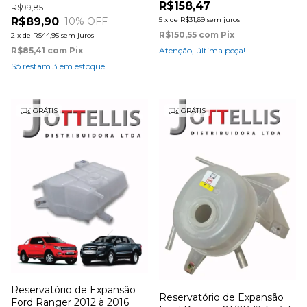
R$158,47
R$99,85
R$89,90
5
x
de
R$31,69
sem juros
10
% OFF
R$150,55
com
Pix
2
x
de
R$44,95
sem juros
R$85,41
com
Pix
Atenção, última peça!
Só restam
3
em estoque!
GRÁTIS
GRÁTIS
Reservatório de Expansão
Reservatório de Expansão
Ford Ranger 2012 à 2016