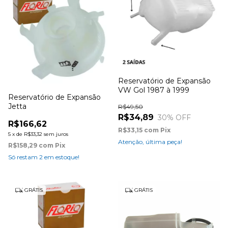
Reservatório de Expansão
VW Gol 1987 à 1999
Reservatório de Expansão
Jetta
R$49,50
R$34,89
30
% OFF
R$166,62
R$33,15
com
Pix
5
x
de
R$33,32
sem juros
Atenção, última peça!
R$158,29
com
Pix
Só restam
2
em estoque!
GRÁTIS
GRÁTIS