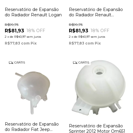
Reservatório de Expansão
Reservatório de Expansão
do Radiador Renault Logan
do Radiador Renault
Kangoo
R$99,75
R$99,75
R$81,93
R$81,93
18
% OFF
18
% OFF
2
x
de
R$40,97
sem juros
2
x
de
R$40,97
sem juros
R$77,83
com
Pix
R$77,83
com
Pix
GRÁTIS
GRÁTIS
Reservatório de Expansão
Reservatório de Expansão
do Radiador Fiat Jeep
Sprinter 2012 Motor Om651