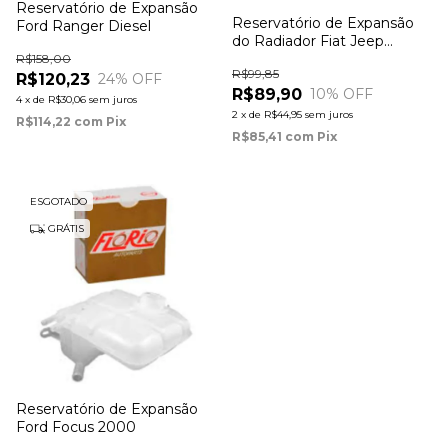
Reservatório de Expansão
Reservatório de Expansão
Ford Ranger Diesel
do Radiador Fiat Jeep
Renegade
R$158,00
R$99,85
R$120,23
24
% OFF
R$89,90
10
% OFF
4
x
de
R$30,06
sem juros
2
x
de
R$44,95
sem juros
R$114,22
com
Pix
R$85,41
com
Pix
ESGOTADO
GRÁTIS
Reservatório de Expansão
Ford Focus 2000