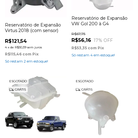
Reservatório de Expansão
VW Gol 200 à G4
Reservatório de Expansão
Virtus 2018 (com sensor)
R$67,75
R$56,16
17
% OFF
R$121,54
4
x
de
R$30,39
sem juros
R$53,35
com
Pix
R$115,46
com
Pix
Só restam
4
em estoque!
Só restam
2
em estoque!
ESGOTADO
ESGOTADO
GRÁTIS
GRÁTIS