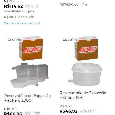
R$121,75
R$76,00
com
Pix
R$114,62
6
% OFF
3
x
de
R$38,21
sem juros
R$108,89
com
Pix
Só restam
3
em estoque!
GRÁTIS
GRÁTIS
Reservatório de Expansão
Reservatório de Expansão
Fiat Uno 1991
Fiat Pálio 2000
R$59,85
R$81,00
R$46,92
22
% OFF
R$60,06
26
% OFF