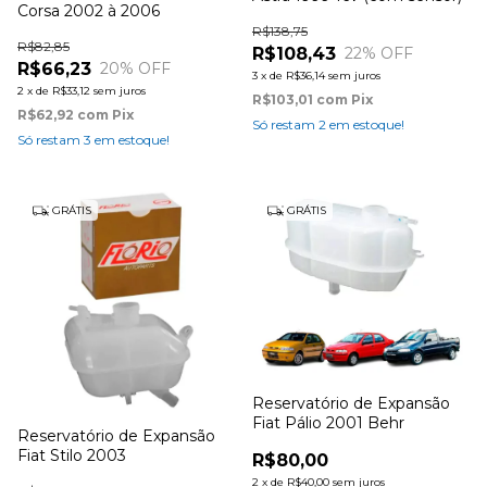
Corsa 2002 à 2006
R$138,75
R$82,85
R$108,43
22
% OFF
R$66,23
20
% OFF
3
x
de
R$36,14
sem juros
2
x
de
R$33,12
sem juros
R$103,01
com
Pix
R$62,92
com
Pix
Só restam
2
em estoque!
Só restam
3
em estoque!
GRÁTIS
GRÁTIS
Reservatório de Expansão
Fiat Pálio 2001 Behr
Reservatório de Expansão
Fiat Stilo 2003
R$80,00
2
x
de
R$40,00
sem juros