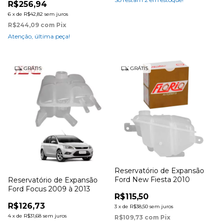
R$256,94
6
x
de
R$42,82
sem juros
R$244,09
com
Pix
Atenção, última peça!
GRÁTIS
GRÁTIS
Reservatório de Expansão
Ford New Fiesta 2010
Reservatório de Expansão
Ford Focus 2009 à 2013
R$115,50
R$126,73
3
x
de
R$38,50
sem juros
4
x
de
R$31,68
sem juros
R$109,73
com
Pix