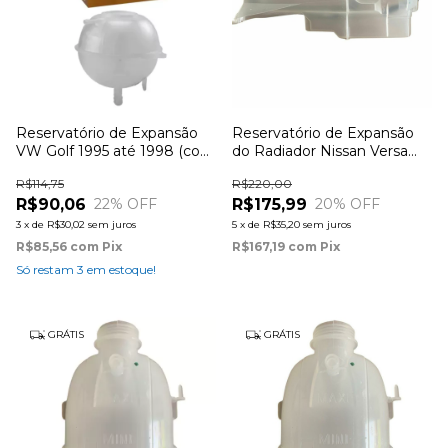
Reservatório de Expansão
Reservatório de Expansão
VW Golf 1995 até 1998 (com
do Radiador Nissan Versa
sensor)
até 2011
R$114,75
R$220,00
R$90,06
R$175,99
22
% OFF
20
% OFF
3
x
de
R$30,02
sem juros
5
x
de
R$35,20
sem juros
R$85,56
com
Pix
R$167,19
com
Pix
Só restam
3
em estoque!
GRÁTIS
GRÁTIS