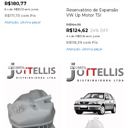
R$180,77
6
x
de
R$30,13
sem juros
Reservatório de Expansão
VW Up Motor TSI
R$171,73
com
Pix
Atenção, última peça!
R$164,35
R$124,62
24
% OFF
4
x
de
R$31,16
sem juros
R$118,39
com
Pix
Atenção, última peça!
GRÁTIS
GRÁTIS