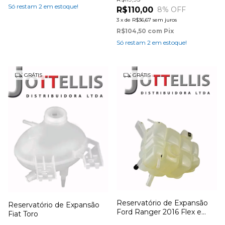
Só restam
2
em estoque!
R$110,00
8
% OFF
3
x
de
R$36,67
sem juros
R$104,50
com
Pix
Só restam
2
em estoque!
GRÁTIS
GRÁTIS
Reservatório de Expansão
Reservatório de Expansão
Ford Ranger 2016 Flex e
Fiat Toro
Diesel