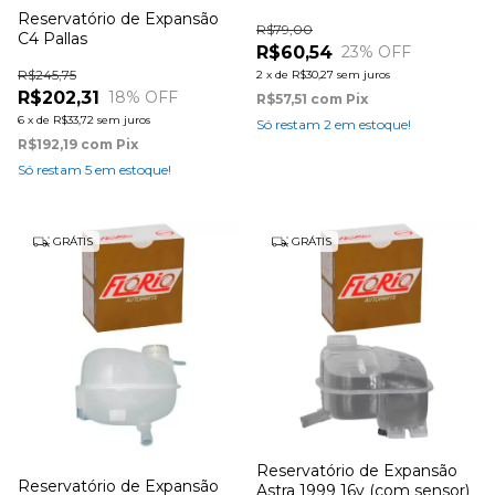
Reservatório de Expansão
R$79,00
C4 Pallas
R$60,54
23
% OFF
R$245,75
2
x
de
R$30,27
sem juros
R$202,31
18
% OFF
R$57,51
com
Pix
6
x
de
R$33,72
sem juros
Só restam
2
em estoque!
R$192,19
com
Pix
Só restam
5
em estoque!
GRÁTIS
GRÁTIS
Reservatório de Expansão
Reservatório de Expansão
Astra 1999 16v (com sensor)