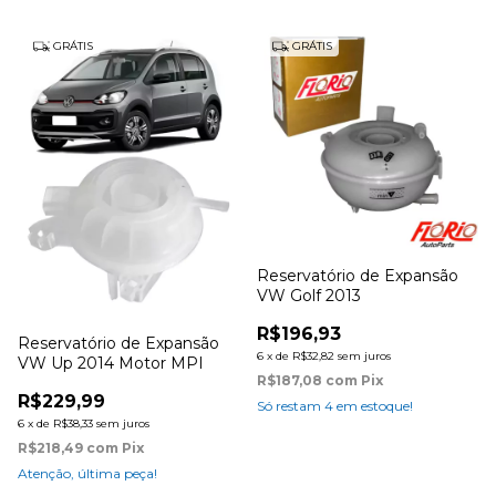
GRÁTIS
GRÁTIS
Reservatório de Expansão
VW Golf 2013
R$196,93
Reservatório de Expansão
6
x
de
R$32,82
sem juros
VW Up 2014 Motor MPI
R$187,08
com
Pix
R$229,99
Só restam
4
em estoque!
6
x
de
R$38,33
sem juros
R$218,49
com
Pix
Atenção, última peça!