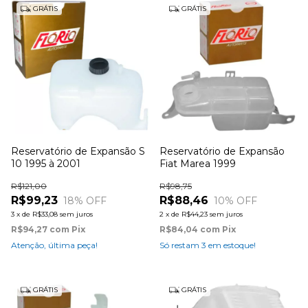
GRÁTIS
GRÁTIS
Reservatório de Expansão S
Reservatório de Expansão
10 1995 à 2001
Fiat Marea 1999
R$121,00
R$98,75
R$99,23
R$88,46
18
% OFF
10
% OFF
3
x
de
R$33,08
sem juros
2
x
de
R$44,23
sem juros
R$94,27
com
Pix
R$84,04
com
Pix
Atenção, última peça!
Só restam
3
em estoque!
GRÁTIS
GRÁTIS