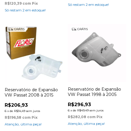
R$120,39
com
Pix
Só restam
2
em estoque!
Só restam
2
em estoque!
GRÁTIS
GRÁTIS
Reservatório de Expansão
Reservatório de Expansão
VW Passat 1998 à 2005
VW Passat 2008 à 2015
R$296,93
R$206,93
6
x
de
R$49,49
sem juros
6
x
de
R$34,49
sem juros
R$282,08
com
Pix
R$196,58
com
Pix
Atenção, última peça!
Atenção, última peça!