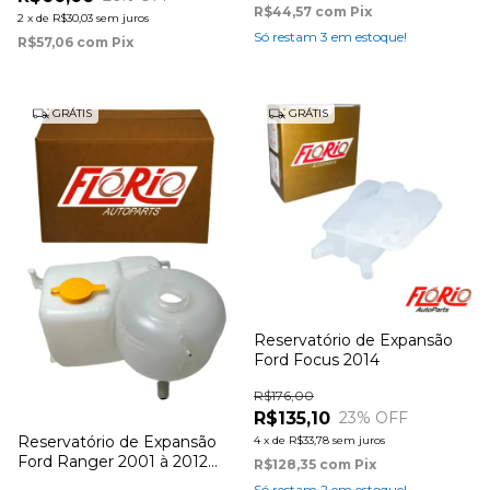
R$44,57
com
Pix
2
x
de
R$30,03
sem juros
Só restam
3
em estoque!
R$57,06
com
Pix
GRÁTIS
GRÁTIS
Reservatório de Expansão
Ford Focus 2014
R$176,00
R$135,10
23
% OFF
Reservatório de Expansão
4
x
de
R$33,78
sem juros
Ford Ranger 2001 à 2012
R$128,35
com
Pix
(duplo duas saídas)
Só restam
2
em estoque!