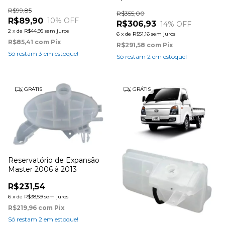
Compass até 2017
R$99,85
R$355,00
R$89,90
10
% OFF
R$306,93
14
% OFF
2
x
de
R$44,95
sem juros
6
x
de
R$51,16
sem juros
R$85,41
com
Pix
R$291,58
com
Pix
Só restam
3
em estoque!
Só restam
2
em estoque!
GRÁTIS
GRÁTIS
Reservatório de Expansão
Master 2006 à 2013
R$231,54
6
x
de
R$38,59
sem juros
R$219,96
com
Pix
Só restam
2
em estoque!