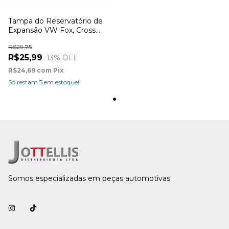
Tampa do Reservatório de
Expansão VW Fox, Cross
Fox, Space Fox ano 06 com
R$29,75
AR, Kombi 2000 (1.4), UP
R$25,99
13
% OFF
2014 (1.0 / 12v), Golf 2014 (1.4
TSI)
R$24,69
com
Pix
Só restam
5
em estoque!
Somos especializadas em peças automotivas