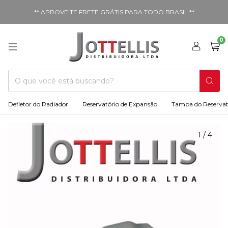
** APROVEITE FRETE GRÁTIS PARA TODO BRASIL **
0
Defletor do Radiador
Reservatório de Expansão
Tampa do Reservat
1
/
4