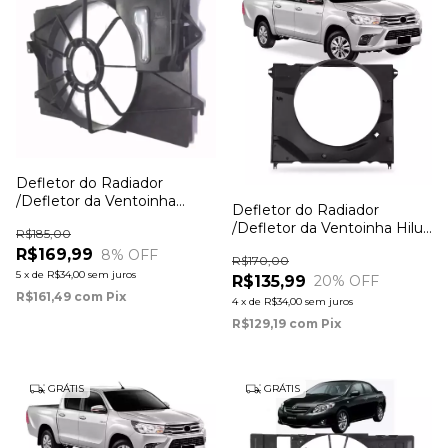
Defletor do Radiador
/Defletor da Ventoinha
Defletor do Radiador
Corolla Fielder 1.8 16V 2002
/Defletor da Ventoinha Hilux
R$185,00
à 2008
Pickup e SW4 Diesel de
R$169,99
8
% OFF
R$170,00
2016 a 2024
5
x
de
R$34,00
sem juros
R$135,99
20
% OFF
R$161,49
com
Pix
4
x
de
R$34,00
sem juros
R$129,19
com
Pix
GRÁTIS
GRÁTIS