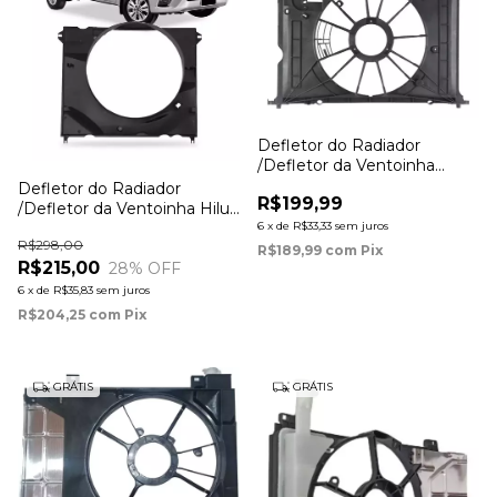
Defletor do Radiador
/Defletor da Ventoinha
Corolla 1.8 / 2.0 2009 à 2019
Defletor do Radiador
R$199,99
/Defletor da Ventoinha Hilux
6
x
de
R$33,33
sem juros
Diesel 2006 à 2015
R$298,00
R$189,99
com
Pix
R$215,00
28
% OFF
6
x
de
R$35,83
sem juros
R$204,25
com
Pix
GRÁTIS
GRÁTIS