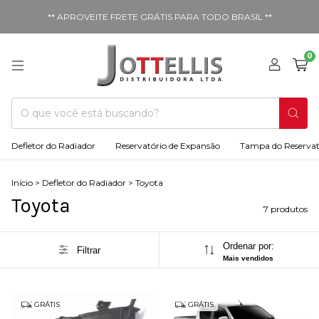
** APROVEITE FRETE GRÁTIS PARA TODO BRASIL **
0
Defletor do Radiador
Reservatório de Expansão
Tampa do Reservat
Início
>
Defletor do Radiador
>
Toyota
Toyota
7 produtos
Ordenar por:
Filtrar
Mais vendidos
GRÁTIS
GRÁTIS