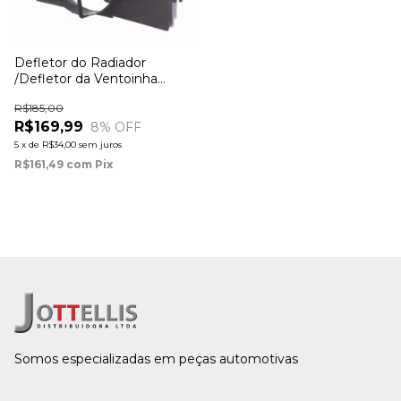
Defletor do Radiador
/Defletor da Ventoinha
Corolla 1.6 1.8 2002 à 2008
R$185,00
R$169,99
8
% OFF
5
x
de
R$34,00
sem juros
R$161,49
com
Pix
Somos especializadas em peças automotivas