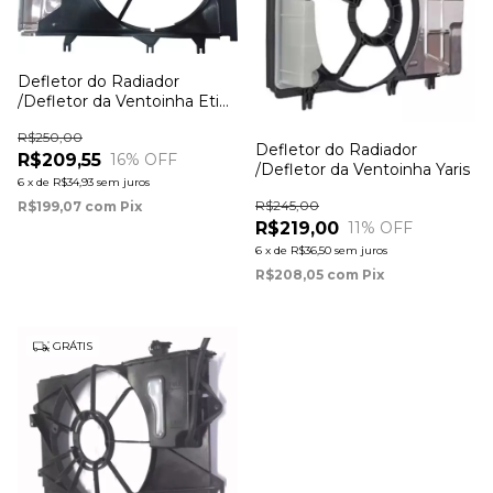
Defletor do Radiador
/Defletor da Ventoinha Etios
(modelo com 6 marchas ou
R$250,00
automático)
Defletor do Radiador
R$209,55
16
% OFF
/Defletor da Ventoinha Yaris
6
x
de
R$34,93
sem juros
R$245,00
R$199,07
com
Pix
R$219,00
11
% OFF
6
x
de
R$36,50
sem juros
R$208,05
com
Pix
GRÁTIS