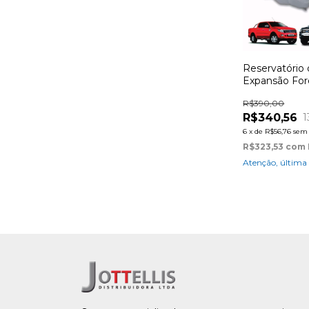
Reservatório
Expansão For
2012 à 2016
R$390,00
R$340,56
1
6
x
de
R$56,76
sem 
R$323,53
com
Atenção, última