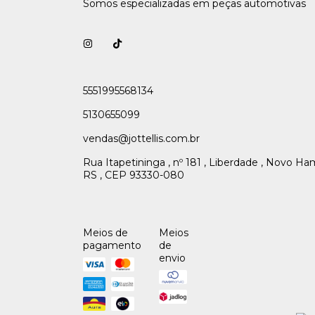
Somos especializadas em peças automotivas
5551995568134
5130655099
vendas@jottellis.com.br
Rua Itapetininga , nº 181 , Liberdade , Novo H
RS , CEP 93330-080
Meios de
Meios
pagamento
de
envio