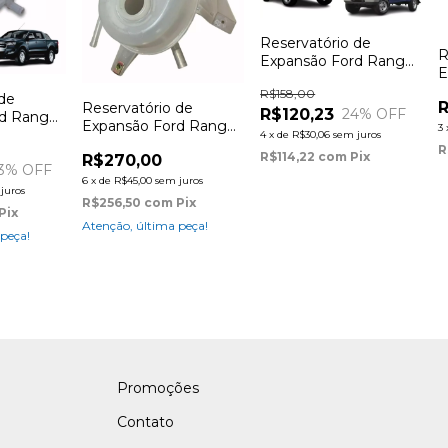
Reservatório de
R
Expansão Ford Ranger
E
Diesel
2
R$158,00
 de
R
Reservatório de
R$120,23
24
% OFF
d Ranger
Expansão Ford Ranger
3
4
x
de
R$30,06
sem juros
01/07 (2.3 gás)
R
R$114,22
com
Pix
R$270,00
3
% OFF
6
x
de
R$45,00
sem juros
juros
R$256,50
com
Pix
Pix
Atenção, última peça!
 peça!
Promoções
Contato