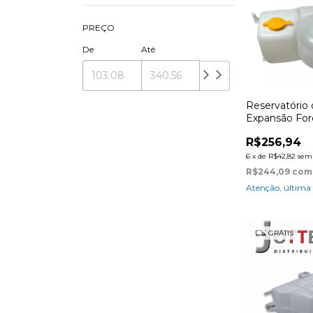
PREÇO
De
Até
Reservatório
Expansão For
2001 à 2012 (
R$256,94
duas saídas)
6
x
de
R$42,82
sem 
R$244,09
com
Atenção, última
GRÁTIS