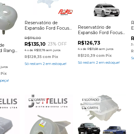
Reservatório de
R
Reservatório de
Expansão Ford Focus
E
Expansão Ford Focus
2014
F
2009 à 2013
R$176,00
R
R$126,73
R$135,10
23
% OFF
3
 de
4
x
de
R$31,68
sem juros
d Ranger
4
x
de
R$33,78
sem juros
R
duplo
R$120,39
com
Pix
R$128,35
com
Pix
S
Só restam
2
em estoque!
Só restam
2
em estoque!
juros
Pix
 peça!
GRÁTIS
ESGOTADO
GRÁTIS