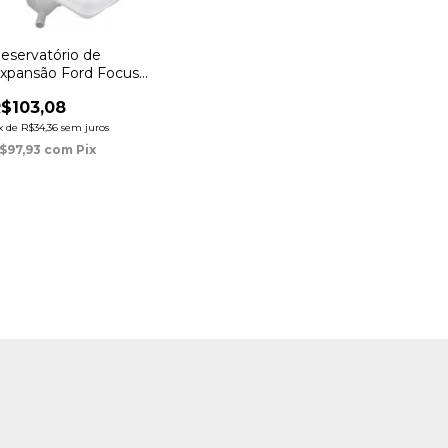
eservatório de
xpansão Ford Focus
000
$103,08
x
de
R$34,36
sem juros
$97,93
com
Pix