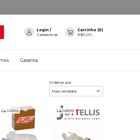
Login
/
Carrinho
(
0
)
Cadastre-se
R$0,00
mos
Garantia
Ordenar por
GRÁTIS
GRÁTIS