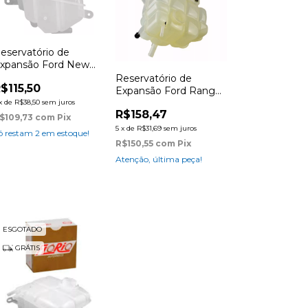
eservatório de
xpansão Ford New
iesta 2010
Reservatório de
$115,50
Expansão Ford Ranger
2016 Flex e Diesel
x
de
R$38,50
sem juros
R$158,47
$109,73
com
Pix
5
x
de
R$31,69
sem juros
ó restam
2
em estoque!
R$150,55
com
Pix
Atenção, última peça!
ESGOTADO
GRÁTIS