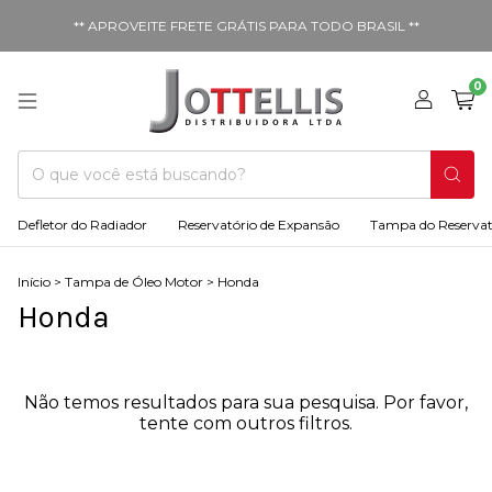
** APROVEITE FRETE GRÁTIS PARA TODO BRASIL **
0
Defletor do Radiador
Reservatório de Expansão
Tampa do Reservat
Início
>
Tampa de Óleo Motor
>
Honda
Honda
Não temos resultados para sua pesquisa. Por favor,
tente com outros filtros.