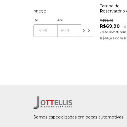
Tampa do
Reservatório
PREÇO
Expansão Fo
De
Até
R$85,45
2008 à 2014, 
R$69,90
18
2004 à 2005,
(Motos Cupin
2
x
de
R$34,95
sem 
F350, F4000,
R$66,41
com
P
2009 à 2012,
2001 à 2012, 
Somos especializadas em peças automotivas