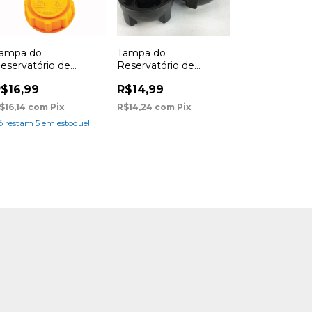
ampa do
Tampa do
eservatório de
Reservatório de
xpansão Ford Escort
Expansão Ford Ranger
$16,99
R$14,99
7, Mondeo 98, Fiesta
97, F250, F 350, F
1, Fiesta Street, Ka
4000
$16,14
com
Pix
R$14,24
com
Pix
7, Courier 02, Focus
ó restam
5
em estoque!
0 à 08