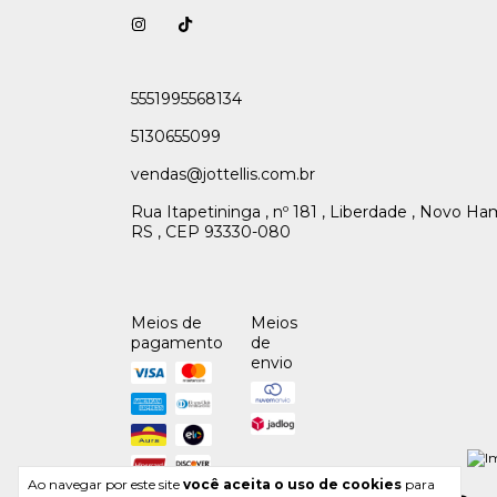
5551995568134
5130655099
vendas@jottellis.com.br
Rua Itapetininga , nº 181 , Liberdade , Novo H
RS , CEP 93330-080
Meios de
Meios
pagamento
de
envio
Ao navegar por este site
você aceita o uso de cookies
para