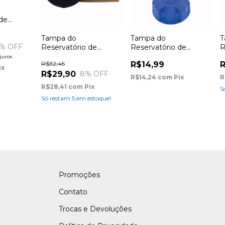
 de
rd Edge
Explorer
Tampa do
Tampa do
T
% OFF
 F250
Reservatório de
Reservatório de
R
s, MWM),
Expansão Ford Transit,
Expansão Ford Belina,
E
juros
R$32,45
R$14,99
R
 Fusion
Focus 2008, New
Del Rey, Pampa 1.8,
9
ix
R$29,90
8
% OFF
 Ranger
Fiesta 2011, Ecosport
Royale, Verona ano 90
0
R$14,24
com
Pix
R
Taurus 97
2013, Ranger 2012, Ka
(1.8), Escort ano 90/91
0
R$28,41
com
Pix
S
2015, Taurus 97
(1.8), Escort 92 à 96
0
Só restam
5
em estoque!
(motor AP)
Promoções
Contato
Trocas e Devoluções