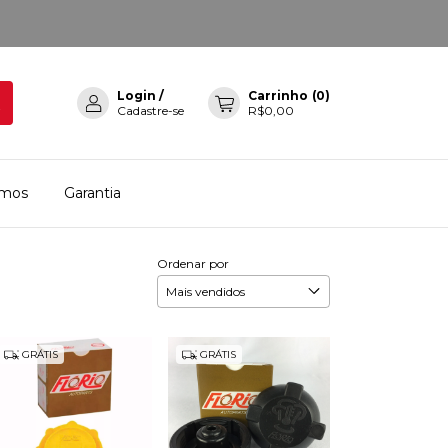
Login
/
Carrinho
(
0
)
Cadastre-se
R$0,00
mos
Garantia
Ordenar por
GRÁTIS
GRÁTIS