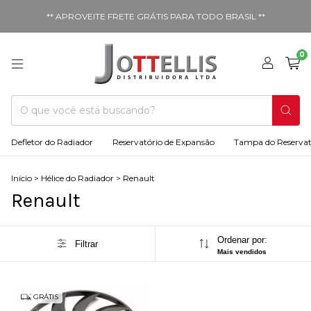
** APROVEITE FRETE GRÁTIS PARA TODO BRASIL **
0
Defletor do Radiador
Reservatório de Expansão
Tampa do Reservat
Início
>
Hélice do Radiador
>
Renault
Renault
Ordenar por:
Filtrar
Mais vendidos
GRÁTIS