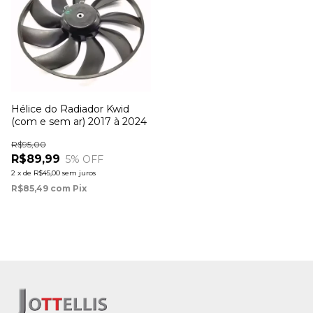
Hélice do Radiador Kwid
(com e sem ar) 2017 à 2024
R$95,00
R$89,99
5
% OFF
2
x
de
R$45,00
sem juros
R$85,49
com
Pix