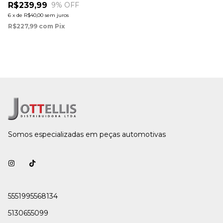
R$239,99
9
% OFF
6
x
de
R$40,00
sem juros
R$227,99
com
Pix
Somos especializadas em peças automotivas
5551995568134
5130655099