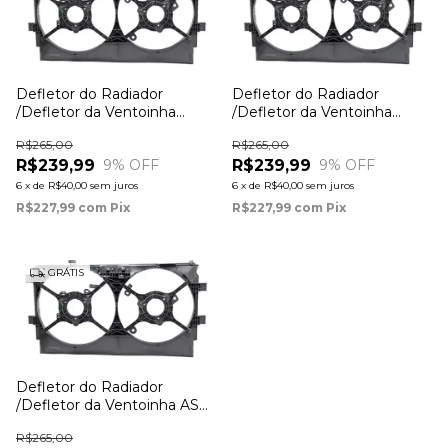
Defletor do Radiador
Defletor do Radiador
/Defletor da Ventoinha
/Defletor da Ventoinha
Outlander 2.0 2.4 3.0 2009 à
Lancer 2.0 16V 2010 à 2014
R$265,00
R$265,00
2014
R$239,99
R$239,99
9
% OFF
9
% OFF
6
x
de
R$40,00
sem juros
6
x
de
R$40,00
sem juros
R$227,99
com
Pix
R$227,99
com
Pix
GRÁTIS
Defletor do Radiador
/Defletor da Ventoinha ASX
2.0 16V 2010 à 2018
R$265,00