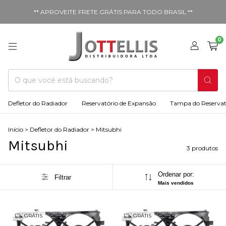
** APROVEITE FRETE GRÁTIS PARA TODO BRASIL **
0
Defletor do Radiador
Reservatório de Expansão
Tampa do Reservat
Início
>
Defletor do Radiador
>
Mitsubhi
Mitsubhi
3 produtos
Ordenar por:
Filtrar
Mais vendidos
GRÁTIS
GRÁTIS