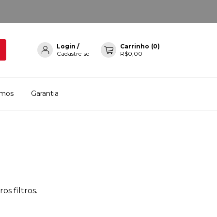
Login
/
Carrinho
(
0
)
Cadastre-se
R$0,00
mos
Garantia
s filtros.