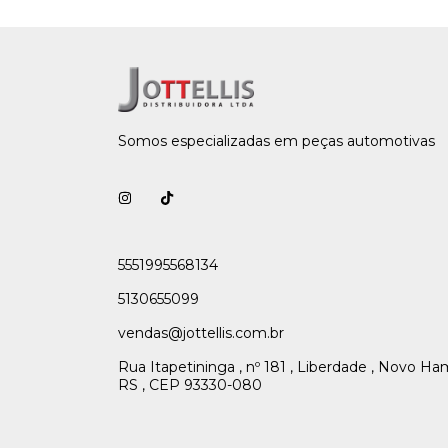
Somos especializadas em peças automotivas
5551995568134
5130655099
vendas@jottellis.com.br
Rua Itapetininga , nº 181 , Liberdade , Novo H
RS , CEP 93330-080