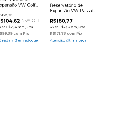
xpansão VW Golf
Reservatório de
999 em diante
Expansão VW Passat
$138,75
1995 à 2001
$104,62
25
% OFF
R$180,77
x
de
R$34,87
sem juros
6
x
de
R$30,13
sem juros
$99,39
com
Pix
R$171,73
com
Pix
ó restam
3
em estoque!
Atenção, última peça!