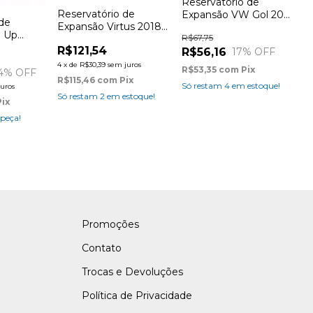
Reservatório de
Reservatório de
Expansão VW Gol 200
 de
Expansão Virtus 2018
à G4
 Up
R$67,75
(com sensor)
R$121,54
R$56,16
17
% OFF
4
x
de
R$30,39
sem juros
R$53,35
com
Pix
4
% OFF
R$115,46
com
Pix
Só restam
4
em estoque!
juros
Só restam
2
em estoque!
Pix
 peça!
Promoções
Contato
Trocas e Devoluções
Política de Privacidade