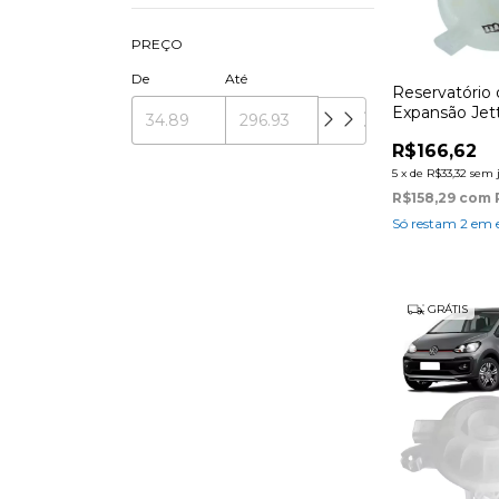
PREÇO
De
Até
Reservatório
Expansão Jet
R$166,62
5
x
de
R$33,32
sem 
R$158,29
com
Só restam
2
em e
GRÁTIS