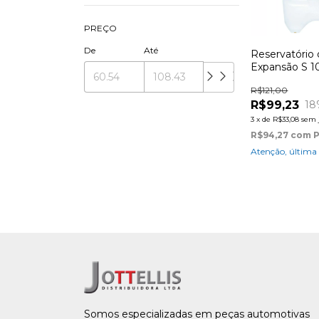
PREÇO
De
Até
Reservatório
Expansão S 10
2001
R$121,00
R$99,23
18
3
x
de
R$33,08
sem 
R$94,27
com
P
Atenção, última
Somos especializadas em peças automotivas