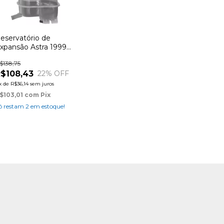
eservatório de
xpansão Astra 1999
6v (com sensor)
$138,75
$108,43
22
% OFF
x
de
R$36,14
sem juros
$103,01
com
Pix
ó restam
2
em estoque!