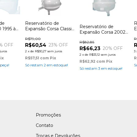
 de
Reservatório de
R
Reservatório de
 1995 à
Expansão Corsa Classic
E
Expansão Corsa 2002
2006 à 2009
1
à 2006
R$79,00
R
R$82,85
R$60,54
R
% OFF
23
% OFF
R$66,23
20
% OFF
juros
2
x
de
R$30,27
sem juros
3
2
x
de
R$33,12
sem juros
ix
R$57,51
com
Pix
R
R$62,92
com
Pix
 peça!
Só restam
2
em estoque!
S
Só restam
3
em estoque!
Promoções
Contato
Trocas e Devoluções