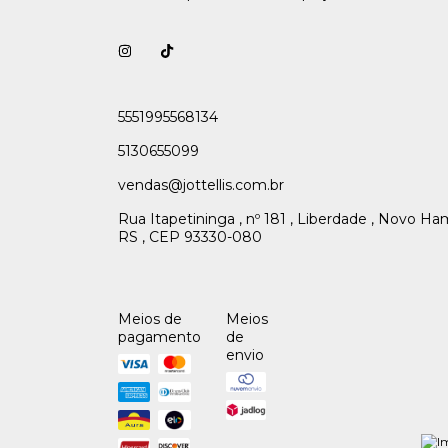
5551995568134
5130655099
vendas@jottellis.com.br
Rua Itapetininga , nº 181 , Liberdade , Novo H
RS , CEP 93330-080
Meios de
Meios
pagamento
de
envio