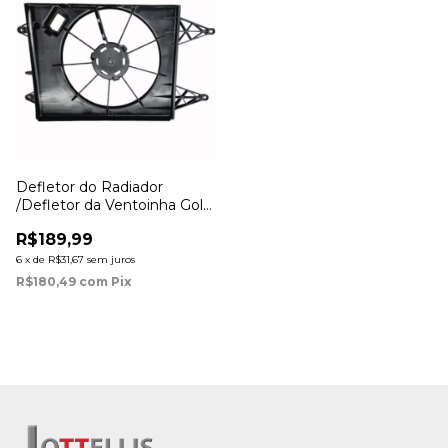
Defletor do Radiador
/Defletor da Ventoinha Gol
Saveiro Fox Voyage G5 G6
R$189,99
G7 G8 (com ar) 2008 à 2024
6
x
de
R$31,67
sem juros
R$180,49
com
Pix