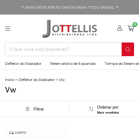
** APROVEITE FRETE GRÁTIS PARA TODO BRASIL **
0
Defletor do Radiador
Reservatório de Expansão
Tampa do Reservat
Início
>
Defletor do Radiador
>
Vw
Vw
Ordenar por:
Filtrar
Mais vendidos
GRÁTIS