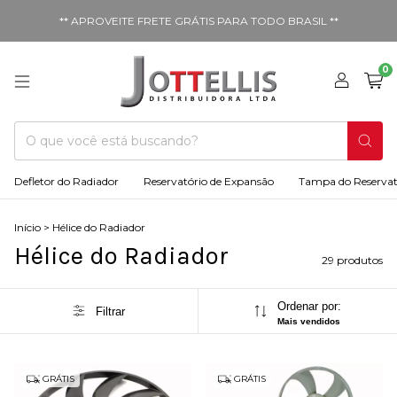
** APROVEITE FRETE GRÁTIS PARA TODO BRASIL **
0
Defletor do Radiador
Reservatório de Expansão
Tampa do Reservat
Início
>
Hélice do Radiador
Hélice do Radiador
29 produtos
Ordenar por:
Filtrar
Mais vendidos
GRÁTIS
GRÁTIS