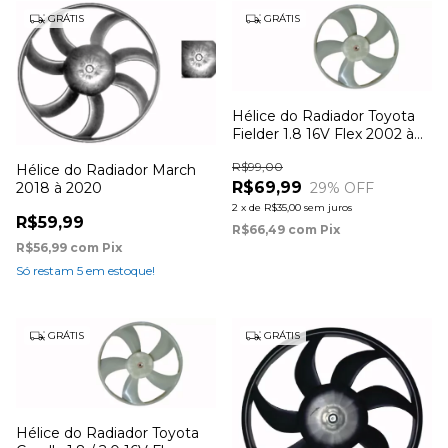
GRÁTIS
GRÁTIS
Hélice do Radiador Toyota
Fielder 1.8 16V Flex 2002 à
2008
R$99,00
Hélice do Radiador March
R$69,99
29
% OFF
2018 à 2020
2
x
de
R$35,00
sem juros
R$59,99
R$66,49
com
Pix
R$56,99
com
Pix
Só restam
5
em estoque!
GRÁTIS
GRÁTIS
Hélice do Radiador Toyota