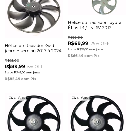
Hélice do Radiador Toyota
Étios 1.3 / 1.5 16V 2012
R$99,00
R$69,99
29
% OFF
Hélice do Radiador Kwid
2
x
de
R$35,00
sem juros
(com e sem ar) 2017 à 2024
R$66,49
com
Pix
R$95,00
R$89,99
5
% OFF
2
x
de
R$45,00
sem juros
R$85,49
com
Pix
GRÁTIS
GRÁTIS