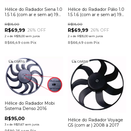
Hélice do Radiador Siena 1.0
Hélice do Radiador Pálio 1.0
1.5 1.6 (com ar e sem ar) 1996
1.5 1.6 (com ar e sem ar) 1996
à 2001
à 2001
R$95,00
R$95,00
R$69,99
R$69,99
26
% OFF
26
% OFF
2
x
de
R$35,00
sem juros
2
x
de
R$35,00
sem juros
R$66,49
com
Pix
R$66,49
com
Pix
GRÁTIS
GRÁTIS
Hélice do Radiador Mobi
Sistema Denso 2016
R$95,00
Hélice do Radiador Voyage
G5 (com ar ) 2008 à 2017
3
x
de
R$31,67
sem juros
R$90,25
com
Pix