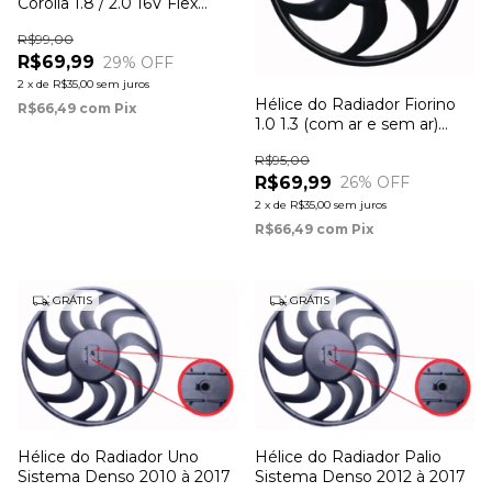
Corolla 1.8 / 2.0 16V Flex
(com ar) 2008 à 2014
R$99,00
R$69,99
29
% OFF
2
x
de
R$35,00
sem juros
Hélice do Radiador Fiorino
R$66,49
com
Pix
1.0 1.3 (com ar e sem ar)
2001 à 2007
R$95,00
R$69,99
26
% OFF
2
x
de
R$35,00
sem juros
R$66,49
com
Pix
GRÁTIS
GRÁTIS
Hélice do Radiador Uno
Hélice do Radiador Palio
Sistema Denso 2010 à 2017
Sistema Denso 2012 à 2017