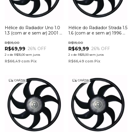
Hélice do Radiador Uno 1.0
Hélice do Radiador Strada 1.5
1.3 (com ar e sem ar) 2001 à
1.6 (com ar e sem ar) 1996 à
2007
2001
R$95,00
R$95,00
R$69,99
R$69,99
26
% OFF
26
% OFF
2
x
de
R$35,00
sem juros
2
x
de
R$35,00
sem juros
R$66,49
com
Pix
R$66,49
com
Pix
GRÁTIS
GRÁTIS