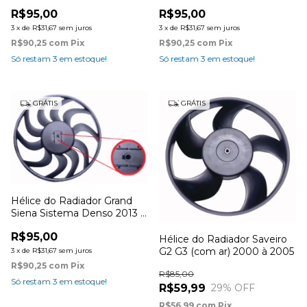
R$95,00
R$95,00
3
x
de
R$31,67
sem juros
3
x
de
R$31,67
sem juros
R$90,25
com
Pix
R$90,25
com
Pix
Só restam
3
em estoque!
Só restam
3
em estoque!
GRÁTIS
GRÁTIS
Hélice do Radiador Grand
Siena Sistema Denso 2013 à
2019
R$95,00
Hélice do Radiador Saveiro
G2 G3 (com ar) 2000 à 2005
3
x
de
R$31,67
sem juros
R$90,25
com
Pix
R$85,00
Só restam
3
em estoque!
R$59,99
29
% OFF
R$56,99
com
Pix