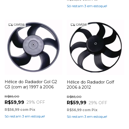
Só restam
3
em estoque!
GRÁTIS
GRÁTIS
Hélice do Radiador Gol G2
Hélice do Radiador Golf
G3 (com ar) 1997 à 2006
2006 à 2012
R$85,00
R$85,00
R$59,99
29
% OFF
R$59,99
29
% OFF
R$56,99
com
Pix
R$56,99
com
Pix
Só restam
3
em estoque!
Só restam
3
em estoque!