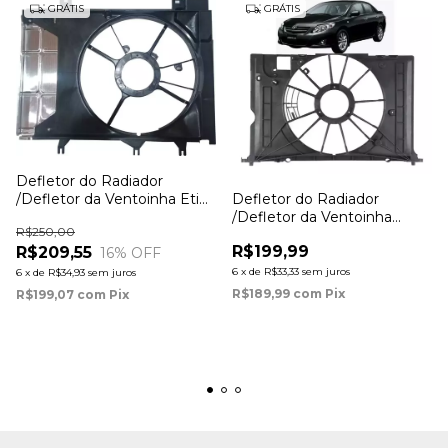
GRÁTIS
GRÁTIS
Defletor do Radiador
Defletor do Radiador
/Defletor da Ventoinha Etios
/Defletor da Ventoinha
(modelo com 6 marchas ou
R$250,00
Corolla 1.8 / 2.0 2009 à 2019
automático)
R$199,99
R$209,55
16
% OFF
6
x
de
R$33,33
sem juros
6
x
de
R$34,93
sem juros
R$189,99
com
Pix
R$199,07
com
Pix