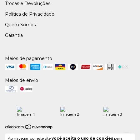
Trocas e Devoluções
Política de Privacidade
Quem Somos
Garantia
Meios de pagamento
Meios de envio
Copyright JOTTELLIS COMERCIO DE RADIADORES E PEÇAS LTDA -
Ao navegar por este site
você aceita o uso de cookies
para
05403338000108 - 2026. Todos os direitos reservados.