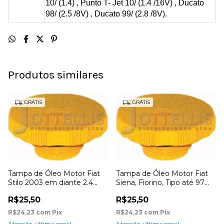
10/ (1.4) , Punto T- Jet 10/ (1.4 /16V) , Ducato
98/ (2.5 /8V) , Ducato 99/ (2.8 /8V).
Produtos similares
GRÁTIS
GRÁTIS
Tampa de Óleo Motor Fiat
Tampa de Óleo Motor Fiat
Stilo 2003 em diante 2.4
Siena, Fiorino, Tipo até 97
20V
(1.6/8V) Brava, Marea 1.8
R$25,50
R$25,50
R$24,23
com
Pix
R$24,23
com
Pix
Atenção, última peça!
Atenção, última peça!